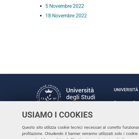
5 Novembre 2022
18 Novembre 2022
Università
UNIVERSITÀ 
degli Studi
Rettrice: P
di Ferrara
via Ludovic
USIAMO I COOKIES
C.F. 80007
Seguici su
Questo sito utilizza cookie tecnici necessari al corretto funziona
Facebook
Linkedin
Instagram
Youtube
profilazione. Chiudendo il banner verranno utilizzati solo i cook