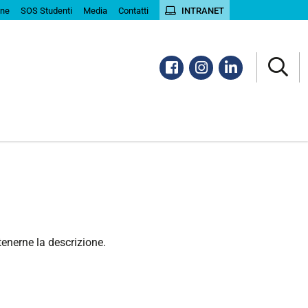
ine
SOS Studenti
Media
Contatti
INTRANET
Facebook
Instagram
Linkedin
tenerne la descrizione.