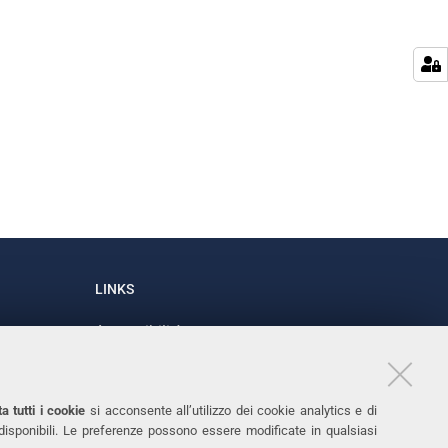
LINKS
Accessibilità
1
Dichiarazione di accessibilità
Protezione dati personali
a tutti i cookie
si acconsente all’utilizzo dei cookie analytics e di
Cookies
 disponibili. Le preferenze possono essere modificate in qualsiasi