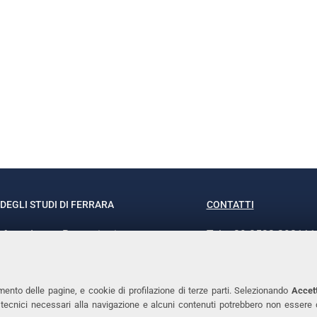
DEGLI STUDI DI FERRARA
CONTATTI
rof.ssa Laura Ramaciotti
Tel. +39 0532 293111
o Ariosto, 35 - 44121 Ferrara
Fax. +39 0532 29303
370382 - P.IVA 00434690384
PEC
mento delle pagine, e cookie di profilazione di terze parti. Selezionando
Accett
ie tecnici necessari alla navigazione e alcuni contenuti potrebbero non essere