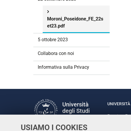
n
e
Moroni_Poseidone_FE_22s
et23.pdf
5 ottobre 2023
Collabora con noi
Informativa sulla Privacy
Università
UNIVERSITÀ 
degli Studi
Rettrice: P
di Ferrara
via Ludovic
USIAMO I COOKIES
C.F. 80007