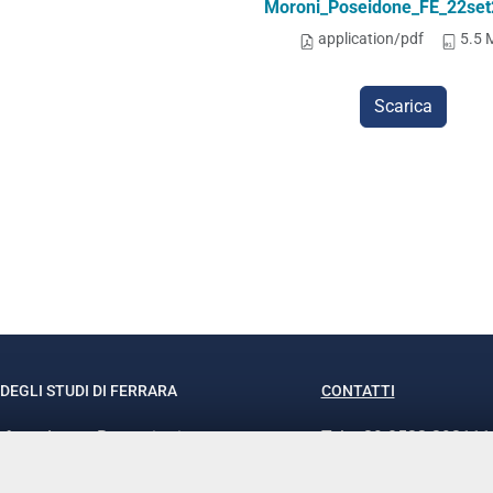
Moroni_Poseidone_FE_22set
application/pdf
5.5 
Scarica
DEGLI STUDI DI FERRARA
CONTATTI
rof.ssa Laura Ramaciotti
Tel. +39 0532 293111
o Ariosto, 35 - 44121 Ferrara
Fax. +39 0532 29303
370382 - P.IVA 00434690384
PEC