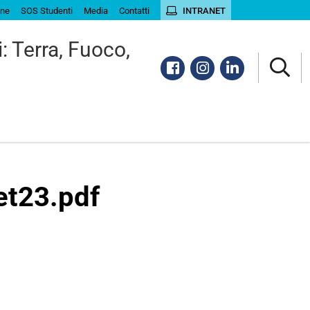
ine
SOS Studenti
Media
Contatti
INTRANET
: Terra, Fuoco,
Facebook
Instagram
Linkedin
t23.pdf