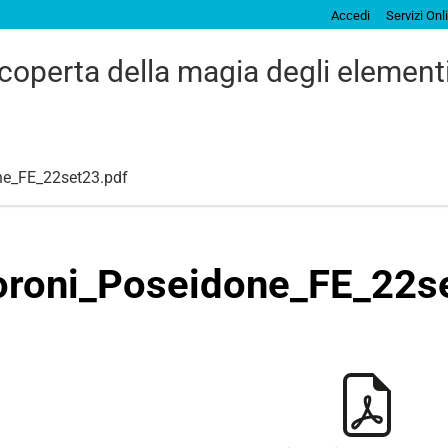
Accedi
Servizi Onl
coperta della magia degli elementi
e_FE_22set23.pdf
roni_Poseidone_FE_22se