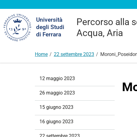
Cerca
Università
Percorso alla s
nel
degli Studi
sito
Acqua, Aria
di Ferrara
Home
22 settembre 2023
Moroni_Poseidon
N
12 maggio 2023
a
Mo
v
26 maggio 2023
i
g
15 giugno 2023
a
z
16 giugno 2023
i
o
22 settembre 2023