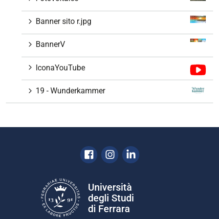
Banner sito r.jpg
BannerV
IconaYouTube
19 - Wunderkammer
Facebook
Instagram
Linkedin
Università
degli Studi
di Ferrara