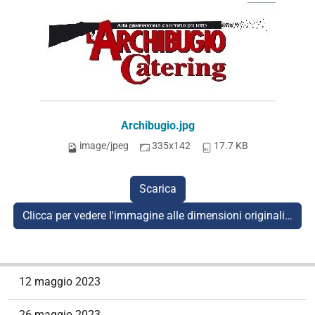
Archibugio.jpg
image/jpeg
335x142
17.7 KB
Scarica
Clicca per vedere l'immagine alle dimensioni originali…
N
12 maggio 2023
a
v
26 maggio 2023