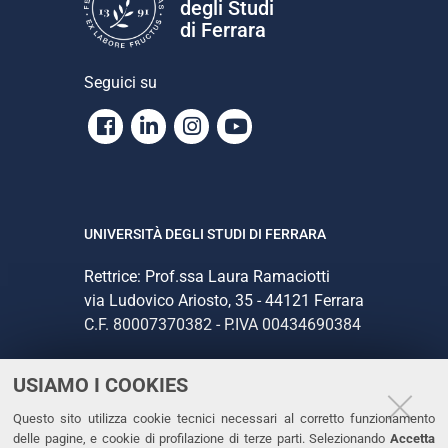
degli Studi
di Ferrara
Seguici su
Facebook
Linkedin
Instagram
Youtube
UNIVERSITÀ DEGLI STUDI DI FERRARA
Rettrice: Prof.ssa Laura Ramaciotti
via Ludovico Ariosto, 35 - 44121 Ferrara
C.F. 80007370382 - P.IVA 00434690384
USIAMO I COOKIES
CONTATTI
Questo sito utilizza cookie tecnici necessari al corretto funzionamento
Tel. +39 0532 293111
delle pagine, e cookie di profilazione di terze parti. Selezionando
Accetta