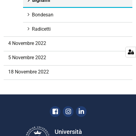
Bignami
o
n
Bondesan
e
Radicetti
4 Novembre 2022
5 Novembre 2022
18 Novembre 2022
Facebook
Instagram
Linkedin
Università