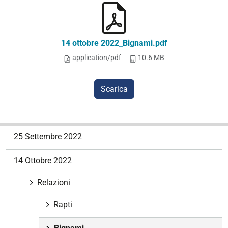
14 ottobre 2022_Bignami.pdf
application/pdf
10.6 MB
Scarica
N
25 Settembre 2022
a
v
14 Ottobre 2022
i
g
Relazioni
a
z
Rapti
i