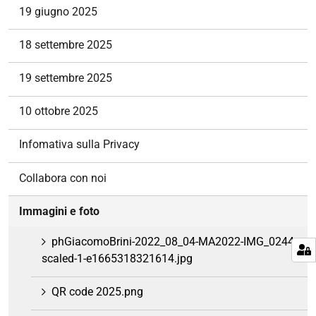
z
19 giugno 2025
i
o
18 settembre 2025
n
e
19 settembre 2025
10 ottobre 2025
Infomativa sulla Privacy
Collabora con noi
Immagini e foto
phGiacomoBrini-2022_08_04-MA2022-IMG_0244-
scaled-1-e1665318321614.jpg
QR code 2025.png