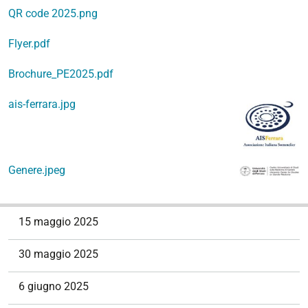
QR code 2025.png
Flyer.pdf
Brochure_PE2025.pdf
ais-ferrara.jpg
Genere.jpeg
N
15 maggio 2025
a
v
30 maggio 2025
i
g
6 giugno 2025
a