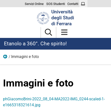
Servizi Online
SOS Studenti
Contatti
Cerca
Università
nel
degli Studi
sito
di Ferrara
Etanolo a 360°. Che spirito!
Immagini e foto
Home
Immagini e foto
phGiacomoBrini-2022_08_04-MA2022-IMG_0244-scaled-1-
e1665318321614.jpg