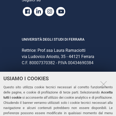
Facebook
Linkedin
Instagram
Youtube
UNIVERSITÀ DEGLI STUDI DI FERRARA
Rettrice: Prof.ssa Laura Ramaciotti
via Ludovico Ariosto, 35 - 44121 Ferrara
C.F. 80007370382 - P.IVA 00434690384
USIAMO I COOKIES
CONTATTI
Questo sito utilizza cookie tecnici necessari al corretto funzionamento
Tel. +39 0532 293111
delle pagine, e cookie di profilazione di terze parti. Selezionando
Accetta
Fax. +39 0532 293031
tutti i cookie
si acconsente all’utilizzo dei cookie analytics e di profilazione.
PEC
Chiudendo il banner verranno utilizzati solo i cookie tecnici necessari alla
navigazione e alcuni contenuti potrebbero non essere disponibili. Le
preferenze possono essere modificate in qualsiasi momento dal menu