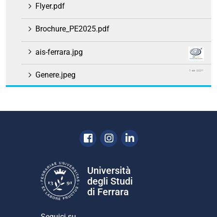
Flyer.pdf
Brochure_PE2025.pdf
ais-ferrara.jpg
Genere.jpeg
Facebook
Instagram
Linkedin
Università
degli Studi
di Ferrara
Seguici su